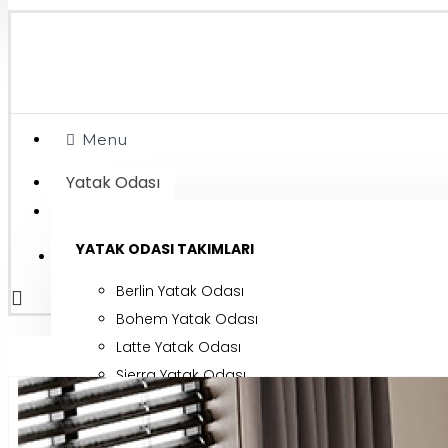
Menu
Yatak Odası
Giriş Yap
YATAK ODASI TAKIMLARI
Kayıt Ol
Berlin Yatak Odası
Bohem Yatak Odası
Latte Yatak Odası
Sierra Yatak Odası
Valencia Yatak Odası
Voyager Yatak Odası