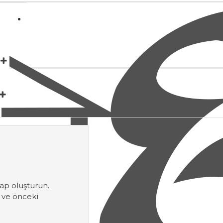
Giriş Yap
Kayıt Ol
eri
esap oluşturun.
 ve önceki