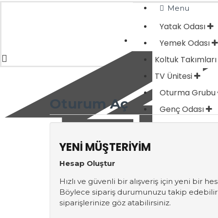
Menu
Yatak Odası
Yemek Odası
Koltuk Takımları
TV Ünitesi
Oturma Grubu
Oturum Aç
Genç Odası
Düğün Paketi
Müşteri Hizmetl
YENI MÜŞTERIYIM
Hesap Oluştur
Hızlı ve güvenli bir alışveriş için yeni bir h
Böylece sipariş durumunuzu takip edebilir
siparişlerinize göz atabilirsiniz.