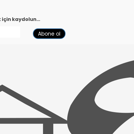
çin kaydolun...
Abone ol