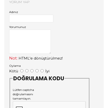
YORUM YAP
Adınız
Yorumunuz
Not:
HTML'e dönüştürülmez!
Oylama
Kötü
İyi
DOĞRULAMA KODU
Lütfen captcha
doğrulamasını
tamamlayın.