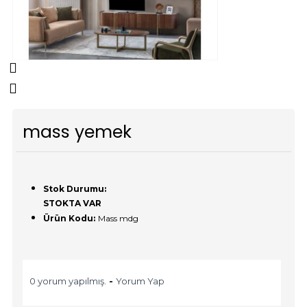
mass yemek
Stok Durumu:
STOKTA VAR
Ürün Kodu:
Mass mdg
0 yorum yapılmış.
-
Yorum Yap