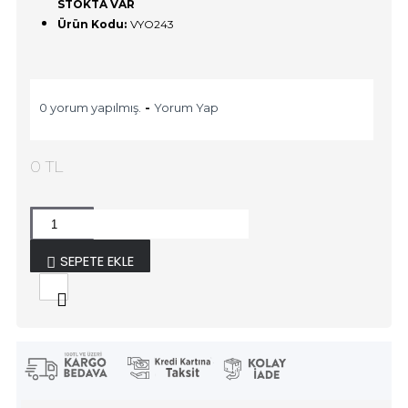
STOKTA VAR
Ürün Kodu:
VYO243
0 yorum yapılmış.
-
Yorum Yap
0 TL
SEPETE EKLE