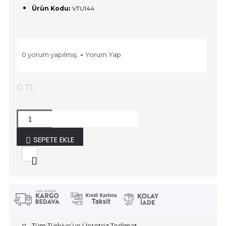
Ürün Kodu:
VTU144
0 yorum yapılmış.
-
Yorum Yap
0 TL
SEPETE EKLE
Tüm Türkiye’ye Ücretsiz Teslimat