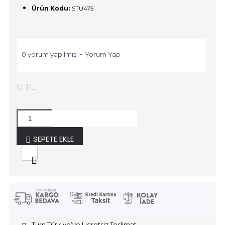
Ürün Kodu:
STU475
0 yorum yapılmış.
-
Yorum Yap
0 TL
SEPETE EKLE
Tüm Türkiye’ye Ücretsiz Teslimat