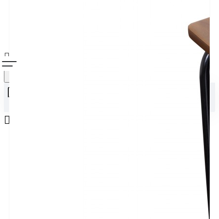
Alışveriş sepetiniz boş!