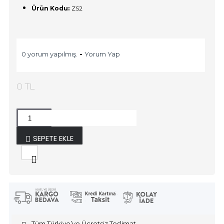
Ürün Kodu:
ZS2
0 yorum yapılmış.
-
Yorum Yap
0 TL
SEPETE EKLE
Tüm Türkiye’ye Ücretsiz Teslimat