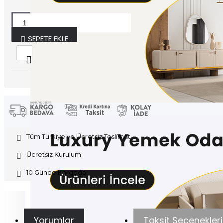
SEPETE EKLE
Tüm Türkiye’ye Ücretsiz Teslimat
Ücretsiz Kurulum
10 Günde Kargoda
Yorumlar
Taksit Seçenekleri