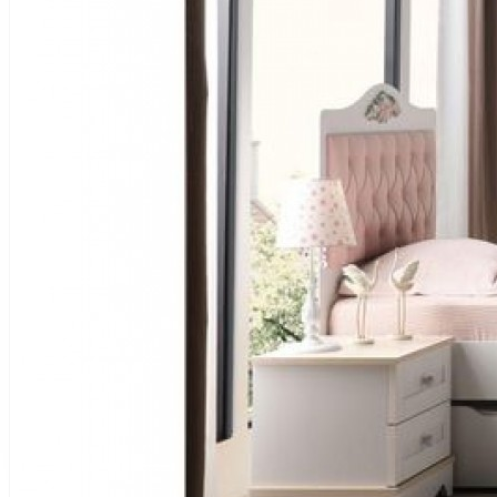
0464 217 6565
Çağrı Merkezi
Favoriler
Hesabım
Sepetim
Alışveriş sepetiniz boş!
Yemek Odası