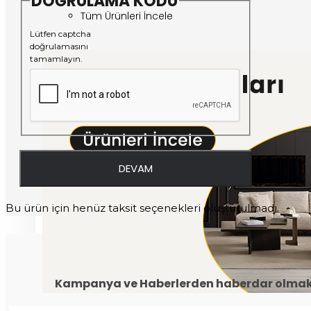
DOĞRULAMA KODU
Tüm Ürünleri İncele
Lütfen captcha
doğrulamasını
tamamlayın.
DEVAM
Bu ürün için henüz taksit seçenekleri oluşturulmadı.
Kampanya ve Haberlerden haberdar olmak i