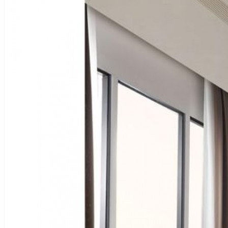
Line Yatak Odası
Madrit Yatak Odası
Tüm Ürünleri İncele