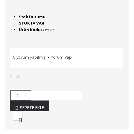
Stok Durumu:
STOKTA VAR
Ürün Kodu:
OYO55
0 yorum yapılmış.
-
Yorum Yap
0 TL
SEPETE EKLE