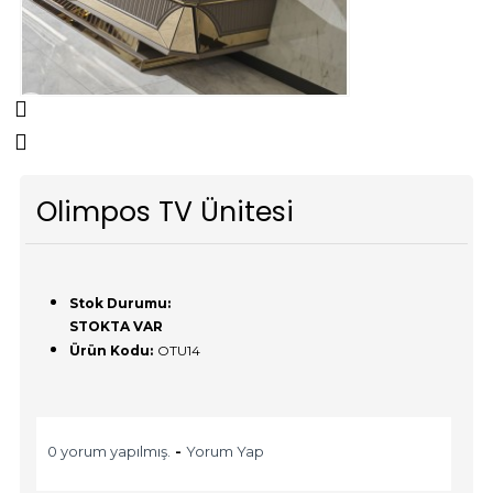
Olimpos TV Ünitesi
Stok Durumu:
STOKTA VAR
Ürün Kodu:
OTU14
0 yorum yapılmış.
-
Yorum Yap