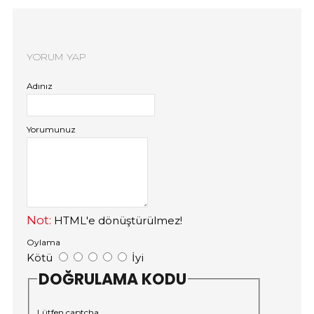
YORUM YAP
Adınız
Yorumunuz
Not:
HTML'e dönüştürülmez!
Oylama
Kötü
İyi
DOĞRULAMA KODU
Lütfen captcha