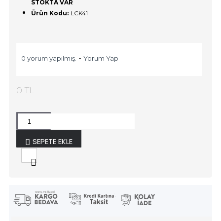
STOKTA VAR
Ürün Kodu:
LCK41
0 yorum yapılmış.
-
Yorum Yap
0 TL
SEPETE EKLE