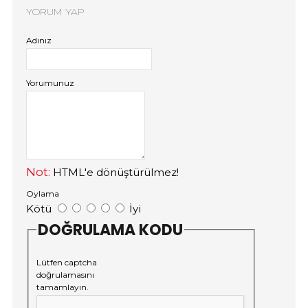
YORUM YAP
Adınız
Yorumunuz
Not:
HTML'e dönüştürülmez!
Oylama
Kötü
İyi
DOĞRULAMA KODU
Lütfen captcha
doğrulamasını
tamamlayın.