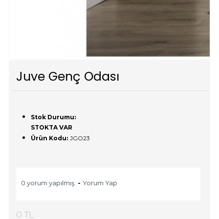
Juve Genç Odası
Stok Durumu:
STOKTA VAR
Ürün Kodu:
JGO23
0 yorum yapılmış.
-
Yorum Yap
0 TL