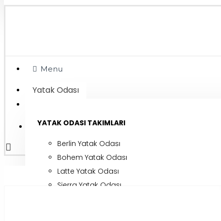
Menu
Yatak Odası
Giriş Yap
YATAK ODASI TAKIMLARI
Kayıt Ol
Berlin Yatak Odası
Bohem Yatak Odası
Latte Yatak Odası
Sierra Yatak Odası
Valencia Yatak Odası
Voyager Yatak Odası