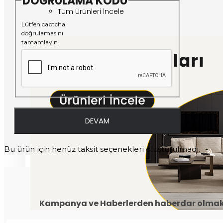
DOĞRULAMA KODU
Tüm Ürünleri İncele
Lütfen captcha
doğrulamasını
tamamlayın.
DEVAM
Bu ürün için henüz taksit seçenekleri oluşturulmadı.
Kampanya ve Haberlerden haberdar olmak i