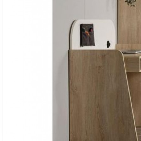
0464 217 6565
Çağrı Merkezi
Favoriler
Hesabım
Sepetim
Alışveriş sepetiniz boş!
Yemek Odası