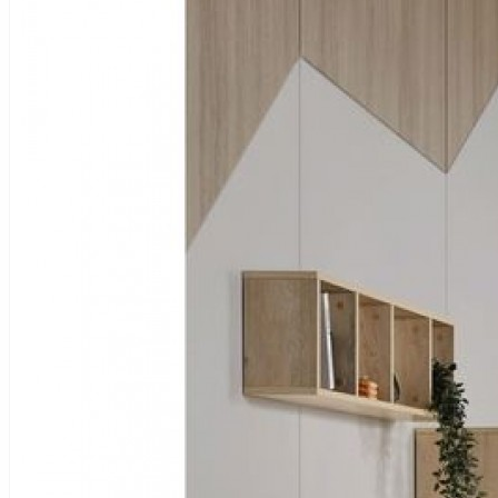
Line Yatak Odası
Madrit Yatak Odası
Tüm Ürünleri İncele