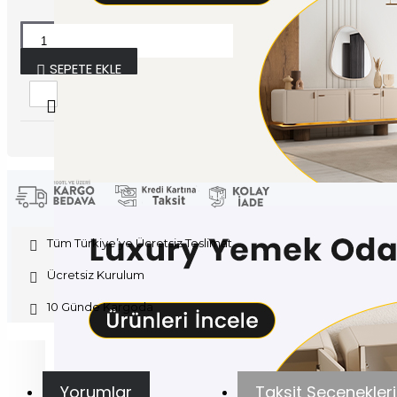
SEPETE EKLE
Tüm Türkiye’ye Ücretsiz Teslimat
Ücretsiz Kurulum
10 Günde Kargoda
Yorumlar
Taksit Seçenekleri