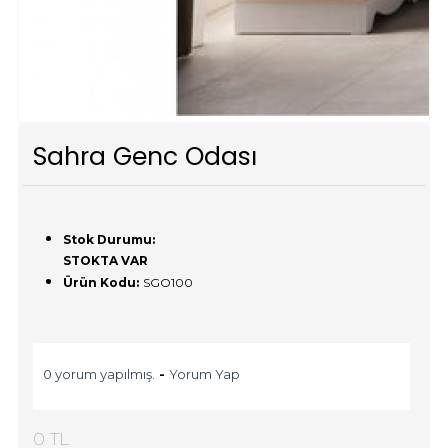
Sahra Genc Odası
Stok Durumu:
STOKTA VAR
Ürün Kodu:
SGO100
0 yorum yapılmış.
-
Yorum Yap
0 TL