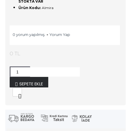
STOKTA VAR
Ürün Kodu:
Almira
0 yorum yapılmış.
-
Yorum Yap
0 TL
SEPETE EKLE