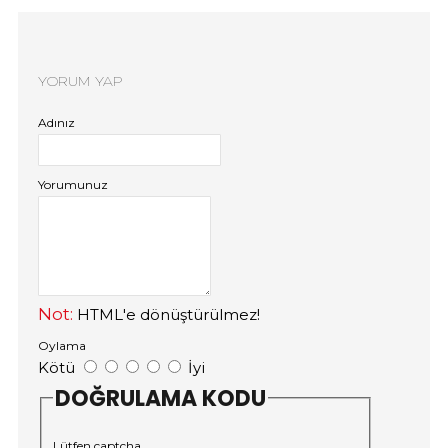
YORUM YAP
Adınız
Yorumunuz
Not:
HTML'e dönüştürülmez!
Oylama
Kötü
İyi
DOĞRULAMA KODU
Lütfen captcha