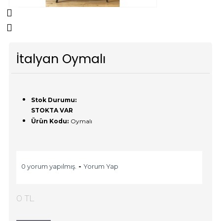
İtalyan Oymalı
Stok Durumu:
STOKTA VAR
Ürün Kodu:
Oymalı
0 yorum yapılmış.
-
Yorum Yap
0 TL